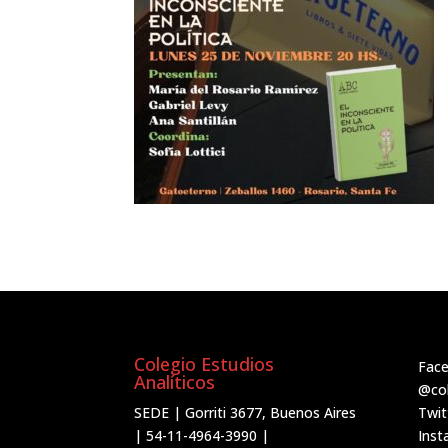
Colegio Estudios
Fac
Analíticos
@col
SEDE | Gorriti 3677, Buenos Aires
Twit
| 54-11-4964-3990 |
Ins