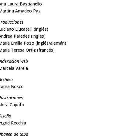
Ana Laura Bastianello
Martina Amadeo Paz
Traducciones
Luciano Ducatelli (inglés)
Andrea Paredes (inglés)
María Emilia Pozo (inglés/alemán)
María Teresa Ortiz (francés)
Indexación web
Marcela Varela
Archivo
Laura Bosco
Ilustraciones
Nora Caputo
Diseño
Ingrid Recchia
Imagen de tapa