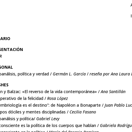
ARIO
SENTACIÓN
R
GONAL
oanálisis, política y verdad /
Germán L. García
/
reseña por Ana Laura 
SHES
n y Balzac: «El reverso de la vida contemporánea» /
Ana Santillán
mperativo de la felicidad /
Rosa López
embriología es el destino”: de Napoléon a Bonaparte /
Juan Pablo Luc
pos dóciles y mentes disciplinadas /
Cecilia Fasano
oanálisis y política/
Gabriel Levy
nconsciente es la política de los cuerpos que hablan /
Gabriela Rodrígu