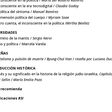
nconsciente en la política /
María del Rosario Ramírez
nconsciente en la era tecnodigital /
Claudio Godoy
olítica del síntoma /
Manuel Ramírez
imensión política del cuerpo /
Myriam Soae
tro cuenta, el inconsciente en la política /
Mirtha Benítez
ERSIDADES
amino de la mantis /
Sergio Nervi
o y política / Marcela Varela
EÑAS
talismo y pulsión de muerte
/
Byung-Chul Han
/
reseña por Luciano Duca
DUCCIÓN HISTÓRICA
és y su significado en la historia de la religión judío-israelita,
Capítul
t Sellin / María Emilia Pozo
 recomienda
licaciones
RSI