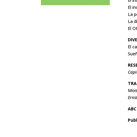
El i
El i
La p
La d
El O
DIV
El c
Sueñ
RES
Capi
TRA
Mois
Erns
ABC
Pub