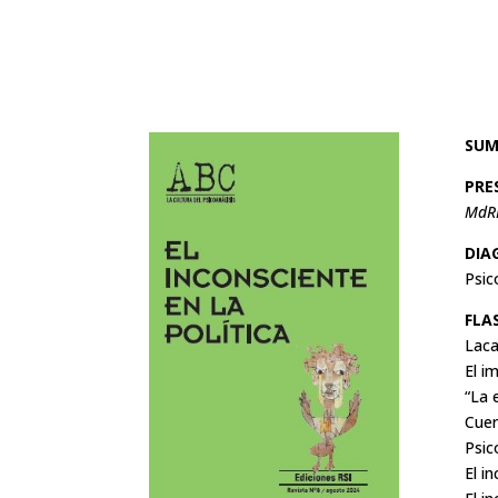
SUM
PRE
MdR
DIA
Psic
FLA
Laca
El i
“La 
Cuer
Psic
El i