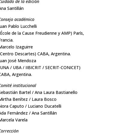
Cuidado de la edición
Ana Santillán
Consejo académico
Juan Pablo Lucchelli
(École de la Cause Freudienne y AMP) París,
Francia.
Marcelo Izaguirre
(Centro Descartes) CABA, Argentina.
Juan José Mendoza
(UNA / UBA / IIBICRIT / SECRIT-CONICET)
CABA, Argentina.
Comité institucional
Sebastián Bartel / Ana Laura Bastianello
Mirtha Benítez / Laura Bosco
Nora Caputo / Luciano Ducatelli
Ada Fernández / Ana Santillán
Marcela Varela
Corrección